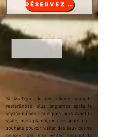
RÉSERVEZ MAINTENANT
Si l&#39;un de nos clients souhaite
rester&nbsp; plus longtemps après le
voyage ou venir quelques jours avant la
visite, nous planifierons les jours où il
souhaite pouvoir visiter des lieux qui ne
peuvent pas être visités pendant la