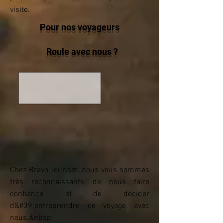
visite.
Pour nos voyageurs
Roule avec nous ?
Chez Bravo Tourism, nous vous sommes
très reconnaissants de nous faire
confiance et de décider
d&#39;entreprendre ce voyage avec
nous.&nbsp;