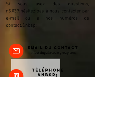
Si vous avez des questions,
n&#39;hésitez pas à nous contacter par
e-mail ou à nos numéros de
contact.&nbsp;
Email du contact
info@singulartoursgroup.com
TÉLÉPHONE
&nbsp;
(+34)
972 253 701
(+34)
665 964 132
notre bureau
Av/ Port Canigó 15-31, Roses
Gérone - Catalogne
Téléphone
+34 972 253 701