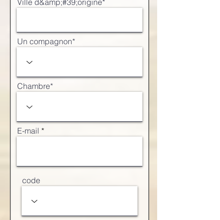
Ville d&amp;#39;origine*
Un compagnon*
Chambre*
E-mail
code